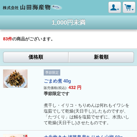
1,000円未満
83
件
の商品がございます。
価格順
新着順
季節限定
ごまめ煮 40g
432
円
販売価格(税込):
季節限定です
煮干し・イリコ・ちりめんは何れもイワシを
塩茹でして乾燥(天日干し)したものですが、
「たづくり」は鰯を塩茹でせずに、水洗いし
て乾燥(天日干し)させたものです。