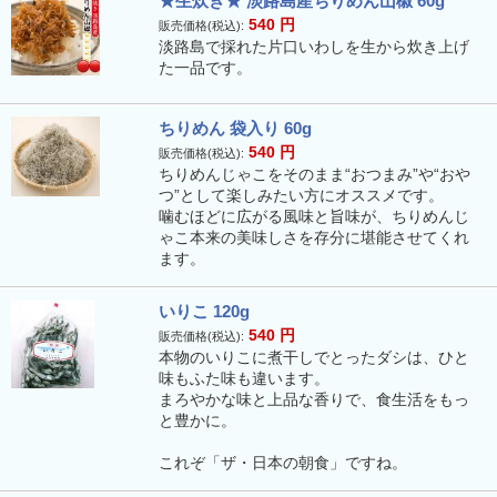
★生炊き★ 淡路島産ちりめん山椒 60g
540
円
販売価格(税込):
淡路島で採れた片口いわしを生から炊き上げ
た一品です。
ちりめん 袋入り 60g
540
円
販売価格(税込):
ちりめんじゃこをそのまま“おつまみ”や“おや
つ”として楽しみたい方にオススメです。
噛むほどに広がる風味と旨味が、ちりめんじ
ゃこ本来の美味しさを存分に堪能させてくれ
ます。
いりこ 120g
540
円
販売価格(税込):
本物のいりこに煮干しでとったダシは、ひと
味もふた味も違います。
まろやかな味と上品な香りで、食生活をもっ
と豊かに。
これぞ「ザ・日本の朝食」ですね。