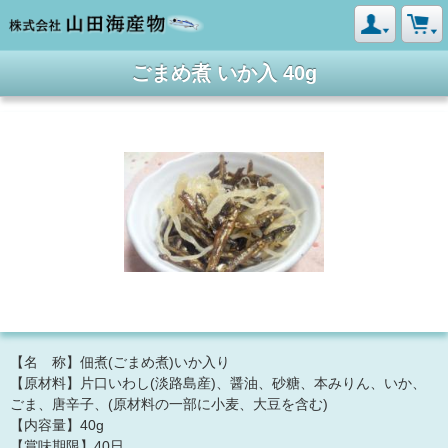
ごまめ煮 いか入 40g
【名 称】佃煮(ごまめ煮)いか入り
【原材料】片口いわし(淡路島産)、醤油、砂糖、本みりん、いか、
ごま、唐辛子、(原材料の一部に小麦、大豆を含む)
【内容量】40g
【賞味期限】40日