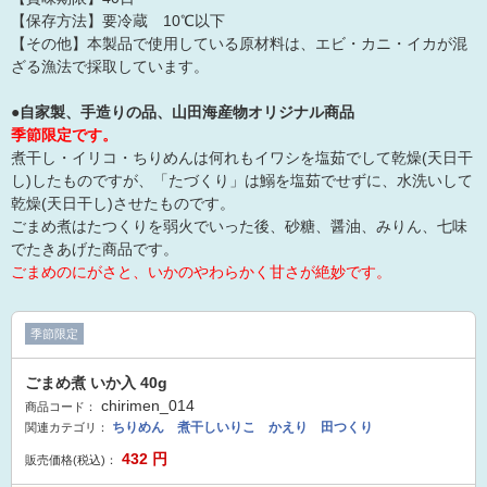
【保存方法】要冷蔵 10℃以下
【その他】本製品で使用している原材料は、エビ・カニ・イカが混
ざる漁法で採取しています。
●自家製、手造りの品、山田海産物オリジナル商品
季節限定です。
煮干し・イリコ・ちりめんは何れもイワシを塩茹でして乾燥(天日干
し)したものですが、「たづくり」は鰯を塩茹でせずに、水洗いして
乾燥(天日干し)させたものです。
ごまめ煮はたつくりを弱火でいった後、砂糖、醤油、みりん、七味
でたきあげた商品です。
ごまめのにがさと、いかのやわらかく甘さが絶妙です。
季節限定
ごまめ煮 いか入 40g
chirimen_014
商品コード：
ちりめん 煮干しいりこ かえり 田つくり
関連カテゴリ：
432
円
販売価格(税込)：