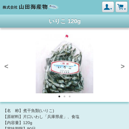
いりこ 120g
<
>
【名 称】煮干魚類(いりこ)
【原材料】片口いわし「兵庫県産」、食塩
【内容量】120g
【賞味期限】90日