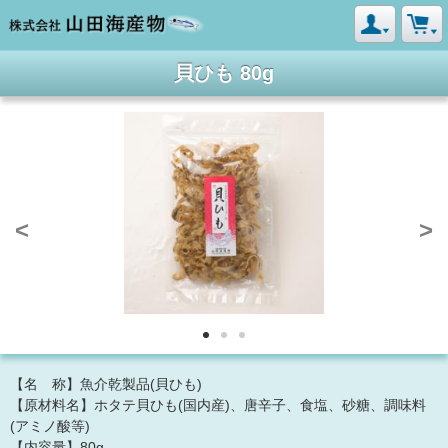
貝ひも 80g
<
>
【名 称】魚介乾製品(貝ひも)
【原材料名】ホタテ貝ひも(国内産)、唐辛子、食塩、砂糖、調味料
(アミノ酸等)
【内容量】80g