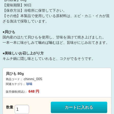
【賞味期限】90日
【保存方法】冷暗所に保管して下さい。
【その他】本製品で使用している原材料は、エビ・カニ・イカが混
ざる漁法で採取しています。
●貝ひも
国内産のほたて貝ひもを使用し、甘味を漬けて焼き上げました。
一本一本に味がしみて噛めば噛むほど、旨味がにじみ出てきます。
●美味しいお召し上がり方
キムチ鍋に隠し味としていれると、コクがでるそうです。
貝ひも 80g
chinmi_005
商品コード：
珍味
関連カテゴリ：
648
円
販売価格(税込)：
数量
カートに入れる