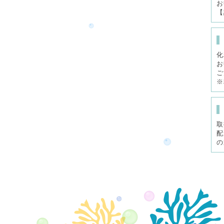
お
【
化
お
ご
※
取
配
の