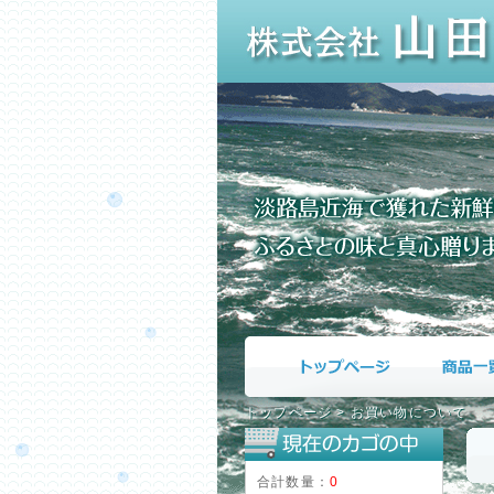
トップページ
>
お買い物について
合計数量：
0