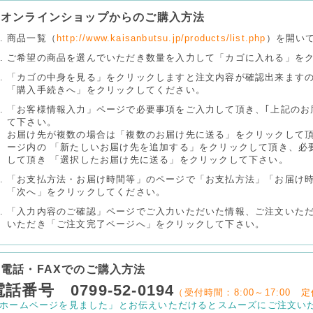
オンラインショップからのご購入方法
商品一覧（
http://www.kaisanbutsu.jp/products/list.php
）を開い
ご希望の商品を選んでいただき数量を入力して「カゴに入れる」を
「カゴの中身を見る」をクリックしますと注文内容が確認出来ます
「購入手続きへ」をクリックしてください。
「お客様情報入力」ページで必要事項をご入力して頂き、｢上記のお
て下さい。
お届け先が複数の場合は「複数のお届け先に送る」をクリックして
ージ内の 「新たしいお届け先を追加する」をクリックして頂き、必
して頂き 「選択したお届け先に送る」をクリックして下さい。
「お支払方法・お届け時間等」のページで「お支払方法」「お届け
「次へ」をクリックしてください。
「入力内容のご確認」ページでご入力いただいた情報、ご注文いた
いただき「ご注文完了ページへ」をクリックして下さい。
電話・FAXでのご購入方法
電話番号 0799-52-0194
（受付時間：8:00～17:00
ホームページを見ました」とお伝えいただけるとスムーズにご注文い