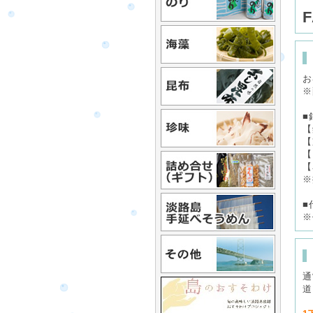
F
お
※
■
【
【
【
【
※
■
※
通
道