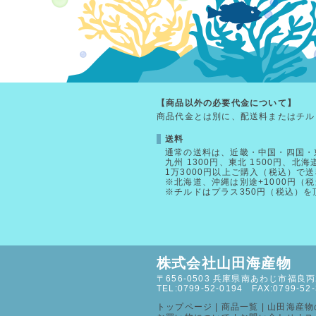
【商品以外の必要代金について】
商品代金とは別に、配送料またはチル
送料
通常の送料は、近畿・中国・四国・東
九州 1300円、東北 1500円、北海
1万3000円以上ご購入（税込）で
※北海道、沖縄は別途+1000円（
※チルドはプラス350円（税込）
株式会社山田海産物
〒656-0503 兵庫県南あわじ市福良丙2
TEL:0799-52-0194 FAX:0799-52
トップページ
|
商品一覧
|
山田海産物