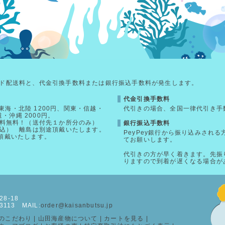
ド配送料と、代金引換手数料または銀行振込手数料が発生します。
代金引換手数料
海・北陸 1200円、関東・信越・
代引きの場合、全国一律代引き手
道・沖縄 2000円。
送料無料！（送付先１か所分のみ）
銀行振込手数料
税込） 離島は別途頂戴いたします。
PeyPey銀行から振り込みされ
を頂戴いたします。
てお願いします。
代引きの方が早く着きます。先振
りますので到着が遅くなる場合が
8-18
-3113 MAIL:
order@kaisanbutsu.jp
のこだわり
|
山田海産物について
|
カートを見る
|