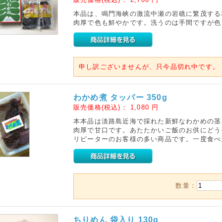
本品は、鳴門海峡の激流中瀬の岩礁に繁茂する
肉厚で色も鮮やかです。洗うのは手間ですが色
申し訳ございませんが、只今品切れ中です。
わかめ煮 タッパー 350g
販売価格(税込)：
1,080
円
本本品は淡路島近海で採れた新鮮なわかめの茎
肉厚で甘口です。あたたかいご飯のお供にどう
リピーターのお客様の多い商品です。一度食べ
数量：
ちりめん 袋入り 130g