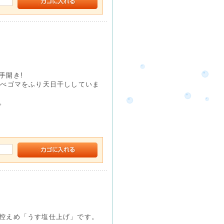
手開き!
並べゴマをふり天日干ししていま
。
控えめ「うす塩仕上げ」です。