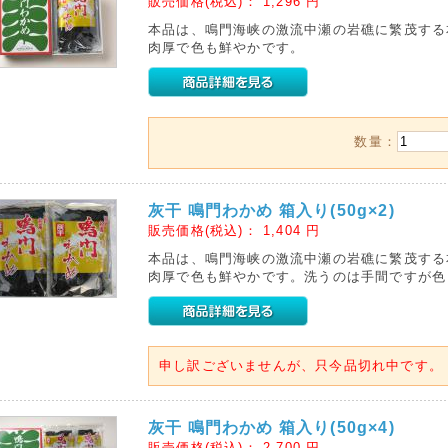
販売価格(税込)：
1,296
円
本品は、鳴門海峡の激流中瀬の岩礁に繁茂する
肉厚で色も鮮やかです。
数量：
灰干 鳴門わかめ 箱入り(50g×2)
販売価格(税込)：
1,404
円
本品は、鳴門海峡の激流中瀬の岩礁に繁茂する
肉厚で色も鮮やかです。洗うのは手間ですが色
申し訳ございませんが、只今品切れ中です。
灰干 鳴門わかめ 箱入り(50g×4)
販売価格(税込)：
2,700
円