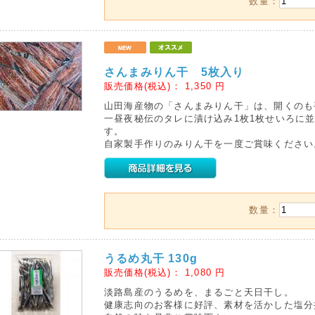
数量：
さんまみりん干 5枚入り
販売価格(税込)：
1,350
円
山田海産物の「さんまみりん干」は、開くのも
一昼夜秘伝のタレに漬け込み1枚1枚せいろに
す。
自家製手作りのみりん干を一度ご賞味ください
数量：
うるめ丸干 130g
販売価格(税込)：
1,080
円
淡路島産のうるめを、まるごと天日干し。
健康志向のお客様に好評、素材を活かした塩分