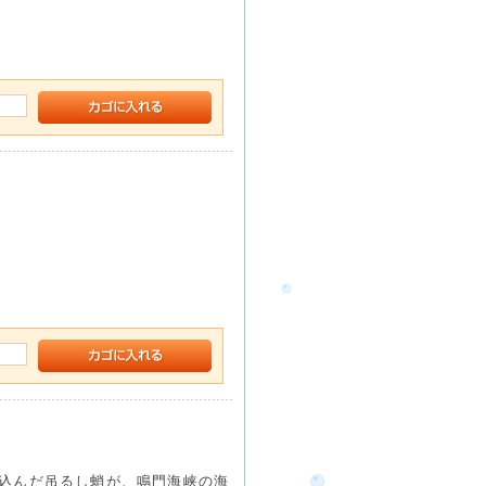
込んだ吊るし蛸が、鳴門海峡の海