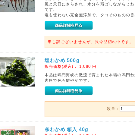
風と天日にさらされ、水分を飛ばしながらじわ
です。
塩も使わない完全無添加で、タコそのものの旨
申し訳ございませんが、只今品切れ中です。
塩わかめ 500g
販売価格(税込)：
1,080
円
本品は鳴門海峡の激流で育まれた本場の鳴門わ
肉厚で色も鮮やかです。
数量：
糸わかめ 箱入 40g