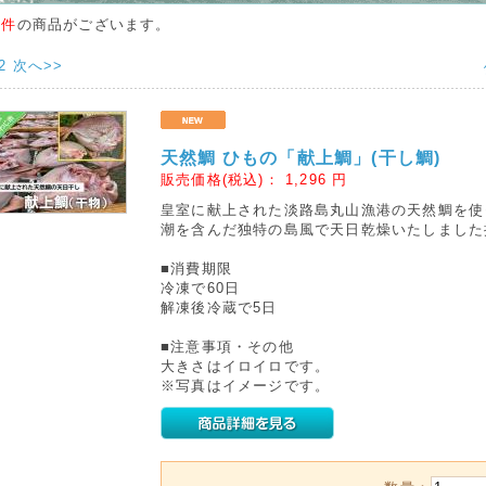
6件
の商品がございます。
2
次へ>>
天然鯛 ひもの「献上鯛」(干し鯛)
販売価格(税込)：
1,296
円
皇室に献上された淡路島丸山漁港の天然鯛を使
潮を含んだ独特の島風で天日乾燥いたしました
■消費期限
冷凍で60日
解凍後冷蔵で5日
■注意事項・その他
大きさはイロイロです。
※写真はイメージです。