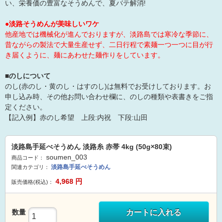
い、栄養価の豊富なそうめんで、夏バテ解消!
●淡路そうめんが美味しいワケ
他産地では機械化が進んでおりますが、淡路島では寒冷な季節に、
昔ながらの製法で大量生産せず、二日行程で素麺一つ一つに目が行
き届くように、麺にあわせた麺作りをしています。
■のしについて
のし(赤のし・黄のし・はすのし)は無料でお受けしております。お
申し込み時、その他お問い合わせ欄に、のしの種類や表書きをご指
定ください。
【記入例】赤のし希望 上段:内祝 下段:山田
淡路島手延べそうめん 淡路糸 赤帯 4kg (50g×80束)
soumen_003
商品コード：
淡路島手延べそうめん
関連カテゴリ：
4,968
円
販売価格(税込)：
数量
カートに入れる