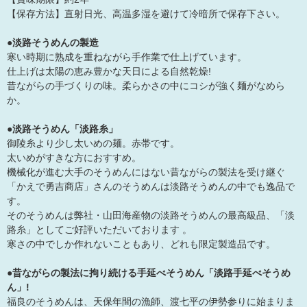
【保存方法】直射日光、高温多湿を避けて冷暗所で保存下さい。
●淡路そうめんの製造
寒い時期に熟成を重ねながら手作業で仕上げています。
仕上げは太陽の恵み豊かな天日による自然乾燥!
昔ながらの手づくりの味。柔らかさの中にコシが強く麺がなめら
か。
●淡路そうめん「淡路糸」
御陵糸より少し太いめの麺。赤帯です。
太いめがすきな方におすすめ。
機械化が進む大手のそうめんにはない昔ながらの製法を受け継ぐ
「かえで勇吉商店」さんのそうめんは淡路そうめんの中でも逸品で
す。
そのそうめんは弊社・山田海産物の淡路そうめんの最高級品、「淡
路糸」としてご好評いただいております 。
寒さの中でしか作れないこともあり、どれも限定製造品です。
●昔ながらの製法に拘り続ける手延べそうめん「淡路手延べそうめ
ん」!
福良のそうめんは、天保年間の漁師、渡七平の伊勢参りに始まりま