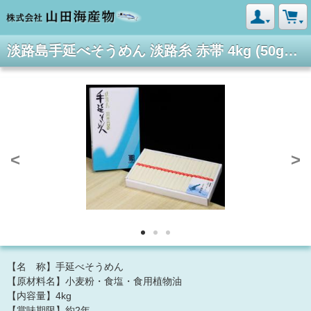
淡路島手延べそうめん 淡路糸 赤帯 4kg (50g×80束)
<
>
【名 称】手延べそうめん
【原材料名】小麦粉・食塩・食用植物油
【内容量】4kg
【賞味期限】約2年