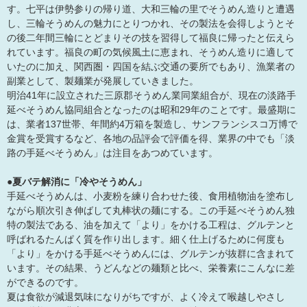
す。七平は伊勢参りの帰り道、大和三輪の里でそうめん造りと遭遇
し、三輪そうめんの魅力にとりつかれ、その製法を会得しようとそ
の後二年間三輪にとどまりその技を習得して福良に帰ったと伝えら
れています。福良の町の気候風土に恵まれ、そうめん造りに適して
いたのに加え、関西圏・四国を結ぶ交通の要所でもあり、漁業者の
副業として、製麺業が発展していきました。
明治41年に設立された三原郡そうめん業同業組合が、現在の淡路手
延べそうめん協同組合となったのは昭和29年のことです。最盛期に
は、業者137世帯、年間約4万箱を製造し、サンフランシスコ万博で
金賞を受賞するなど、各地の品評会で評価を得、業界の中でも「淡
路の手延べそうめん」は注目をあつめています。
●夏バテ解消に「冷やそうめん」
手延べそうめんは、小麦粉を練り合わせた後、食用植物油を塗布し
ながら順次引き伸ばして丸棒状の麺にする。この手延べそうめん独
特の製法である、油を加えて「より」をかける工程は、グルテンと
呼ばれるたんぱく質を作り出します。細く仕上げるために何度も
「より」をかける手延べそうめんには、グルテンが抜群に含まれて
います。その結果、うどんなどの麺類と比べ、栄養素にこんなに差
ができるのです。
夏は食欲が減退気味になりがちですが、よく冷えて喉越しやさし