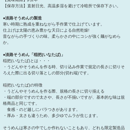
【保存方法】直射日光、高温多湿を避けて冷暗所で保存下さい。
●淡路そうめんの製造
寒い時期に熟成を重ねながら手作業で仕上げています。
仕上げは太陽の恵み豊かな天日による自然乾燥!
昔ながらの手づくりの味。柔らかさの中にコシが強く麺がなめら
か。
●淡路そうめん「稲把(いなたば)」
稲把(いなたば)とは・・・
・うどんやそうめんを作る時、切り込み作業で規定の長さに切りそ
ろえた際に出る切り落としの部分(切れ端)です。
稲把(いなたば)の特徴
・うどんやそうめんを作る際、規格の長さに切り揃える
・端の部分ですので太さや、長さが不揃いですが、基本的な味は規
格商品と同じです。
食感・のど越しにバラつきがあります。
・厚み・太さも違うため、多少ゆでムラが生じます。
そうめんは寒さの中でしか作れないこともあり、どれも限定製造品