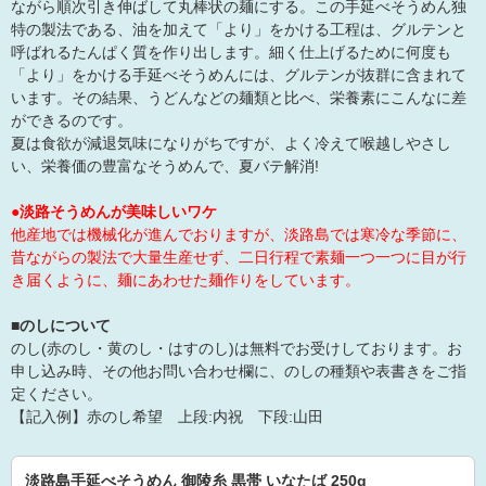
ながら順次引き伸ばして丸棒状の麺にする。この手延べそうめん独
特の製法である、油を加えて「より」をかける工程は、グルテンと
呼ばれるたんぱく質を作り出します。細く仕上げるために何度も
「より」をかける手延べそうめんには、グルテンが抜群に含まれて
います。その結果、うどんなどの麺類と比べ、栄養素にこんなに差
ができるのです。
夏は食欲が減退気味になりがちですが、よく冷えて喉越しやさし
い、栄養価の豊富なそうめんで、夏バテ解消!
●淡路そうめんが美味しいワケ
他産地では機械化が進んでおりますが、淡路島では寒冷な季節に、
昔ながらの製法で大量生産せず、二日行程で素麺一つ一つに目が行
き届くように、麺にあわせた麺作りをしています。
■のしについて
のし(赤のし・黄のし・はすのし)は無料でお受けしております。お
申し込み時、その他お問い合わせ欄に、のしの種類や表書きをご指
定ください。
【記入例】赤のし希望 上段:内祝 下段:山田
淡路島手延べそうめん 御陵糸 黒帯 いなたば 250g