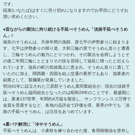
です。
稲束(いなたば)はすぐに売り切れになりますのでお早目にどうぞお
買い求めください。
●昔ながらの製法に拘り続ける手延べそうめん「淡路手延べそうめ
ん」!
福良のそうめんは、天保年間の漁師、渡七平の伊勢参りに始まりま
す。七平は伊勢参りの帰り道、大和三輪の里でそうめん造りと遭遇
し、三輪そうめんの魅力にとりつかれ、その製法を会得しようとそ
の後二年間三輪にとどまりその技を習得して福良に帰ったと伝えら
れています。福良の町の気候風土に恵まれ、そうめん造りに適して
いたのに加え、関西圏・四国を結ぶ交通の要所でもあり、漁業者の
副業として、製麺業が発展していきました。
明治41年に設立された三原郡そうめん業同業組合が、現在の淡路手
延べそうめん協同組合となったのは昭和29年のことです。最盛期に
は、業者137世帯、年間約4万箱を製造し、サンフランシスコ万博で
金賞を受賞するなど、各地の品評会で評価を得、業界の中でも「淡
路の手延べそうめん」は注目をあつめています。
●夏バテ解消に「冷やそうめん」
手延べそうめんは、小麦粉を練り合わせた後、食用植物油を塗布し