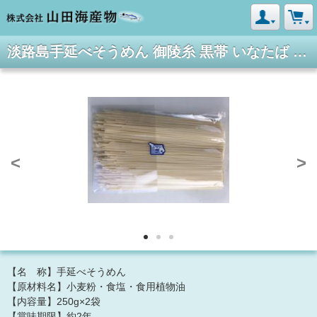
淡路島手延べそうめん 御陵糸 黒帯 いなたば 250g
<
>
【名 称】手延べそうめん
【原材料名】小麦粉・食塩・食用植物油
【内容量】250g×2袋
【賞味期限】約2年