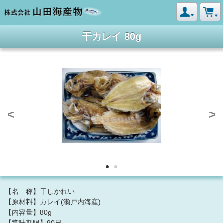
干カレイ 80g
<
>
【名 称】干しかれい
【原材料】カレイ(瀬戸内海産)
【内容量】80g
【賞味期限】90日