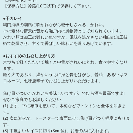
【保存方法】冷蔵(10℃以下)で保存して下さい。
●干カレイ
鳴門海峡の潮風に吹かれながら乾干しされる、かれい。
その素朴な情景は昔から瀬戸内の風物詩として知られています。
かれい類は加工の難しい魚ですが、風味を逃がさない独自の加工技
術で乾燥させ、甘くて香ばしい味わいを造りあげています。
●おすすめのお召し上がり方
木づちで軽くたたいて焼くと中骨がきれいにとれ、食べやすくなり
ます。
軽く火であぶり、温かいうちに身と骨をはがし、醤油、あるいはマ
ヨネーズ、七味唐辛子でお召し上がりいただけます。
焦げ目がついたかれいも美味しいですが、でびら酒も最高ですよ!
ぜひご家庭でもお試しください。
(1) まず、下に布巾を敷いて、木槌などでトントンと全体を叩きま
す。
(2) 次に炭火か、トースターで表面に少し焦げ目がつく程度に炙りま
す。
(3) 丁度よいサイズに切り(3cm位)、お湯のみに入れます。