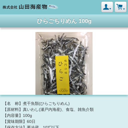
ひらごちりめん 100g
【名 称】煮干魚類(ひらごちりめん)
【原材料】真いわし(瀬戸内海産)、食塩、雑魚介類
【内容量】100g
【賞味期限】60日
【保存方法】要冷蔵 10℃以下