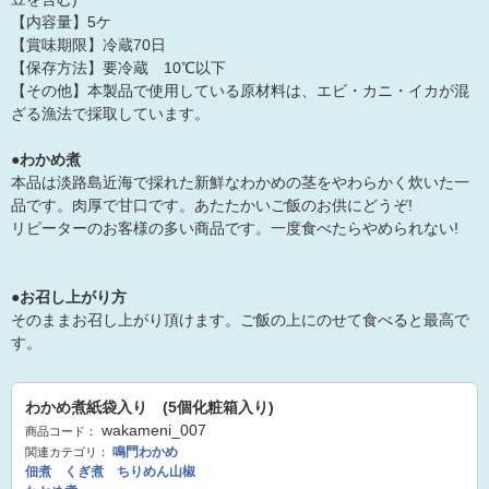
【内容量】5ケ
【賞味期限】冷蔵70日
【保存方法】要冷蔵 10℃以下
【その他】本製品で使用している原材料は、エビ・カニ・イカが混
ざる漁法で採取しています。
●わかめ煮
本品は淡路島近海で採れた新鮮なわかめの茎をやわらかく炊いた一
品です。肉厚で甘口です。あたたかいご飯のお供にどうぞ!
リピーターのお客様の多い商品です。一度食べたらやめられない!
●お召し上がり方
そのままお召し上がり頂けます。ご飯の上にのせて食べると最高で
す。
わかめ煮紙袋入り (5個化粧箱入り)
wakameni_007
商品コード：
鳴門わかめ
関連カテゴリ：
佃煮 くぎ煮 ちりめん山椒