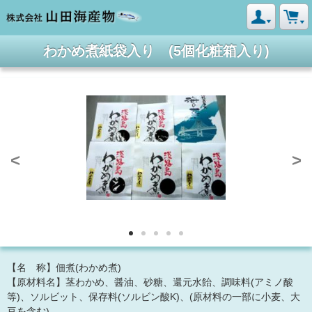
わかめ煮紙袋入り (5個化粧箱入り)
<
>
【名 称】佃煮(わかめ煮)
【原材料名】茎わかめ、醤油、砂糖、還元水飴、調味料(アミノ酸
等)、ソルビット、保存料(ソルビン酸K)、(原材料の一部に小麦、大
豆を含む)