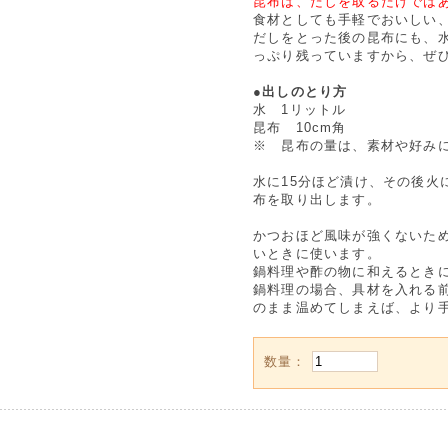
昆布は、だしを取るだけでは
食材としても手軽でおいしい
だしをとった後の昆布にも、
っぷり残っていますから、ぜ
●出しのとり方
水 1リットル
昆布 10cm角
※ 昆布の量は、素材や好み
水に15分ほど漬け、その後火
布を取り出します。
かつおほど風味が強くないた
いときに使います。
鍋料理や酢の物に和えるとき
鍋料理の場合、具材を入れる
のまま温めてしまえば、より
数量：