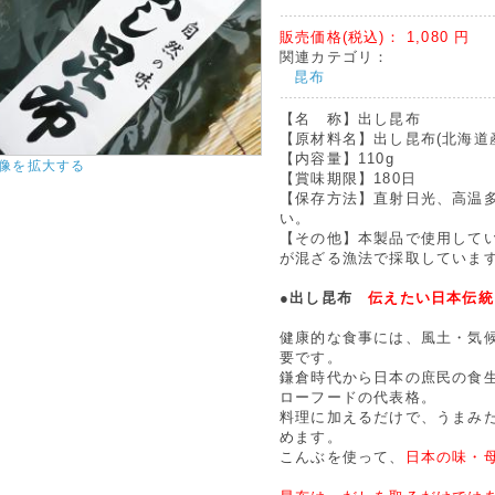
販売価格(税込)：
1,080
円
関連カテゴリ：
昆布
【名 称】出し昆布
【原材料名】出し昆布(北海道
【内容量】110g
像を拡大する
【賞味期限】180日
【保存方法】直射日光、高温
い。
【その他】本製品で使用して
が混ざる漁法で採取していま
●出し昆布
伝えたい日本伝統
健康的な食事には、風土・気
要です。
鎌倉時代から日本の庶民の食
ローフードの代表格。
料理に加えるだけで、うまみ
めます。
こんぶを使って、
日本の味・