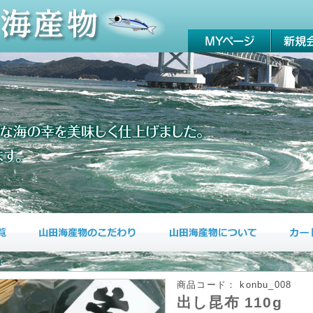
g
商品コード：
konbu_008
出し昆布 110g