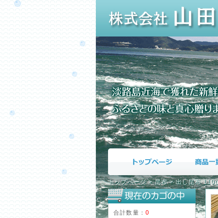
トップページ
>
昆布
>
出し昆布 110
合計数量：
0