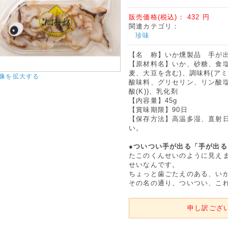
販売価格(税込)：
432
円
関連カテゴリ：
珍味
【名 称】いか燻製品 手が出
【原材料名】いか、砂糖、食塩
麦、大豆を含む)、調味料(ア
像を拡大する
酸味料、グリセリン、リン酸塩
酸(K))、乳化剤
【内容量】45g
【賞味期限】90日
【保存方法】高温多湿、直射
い。
●ついつい手が出る「手が出る
たこのくんせいのように見え
せいなんです。
ちょっと歯ごたえのある、い
その名の通り、ついつい、これは
申し訳ござ