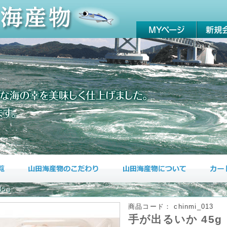
5g
商品コード：
chinmi_013
手が出るいか 45g