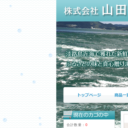
トップページ
>
珍味
>
手が出るいか 4
合計数量：
0